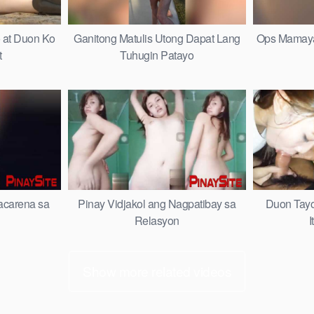
 at Duon Ko
Ganitong Matulis Utong Dapat Lang
Ops Mamaya 
t
Tuhugin Patayo
carena sa
Pinay Vidjakol ang Nagpatibay sa
Duon Tayo
Relasyon
I
Show more related videos