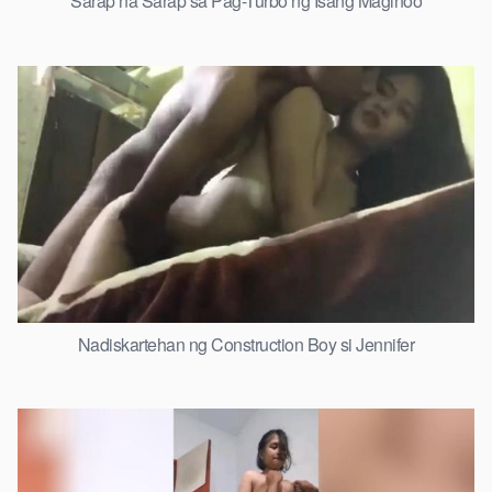
Sarap na Sarap sa Pag-Turbo ng Isang Maginoo
Nadiskartehan ng Construction Boy si Jennifer