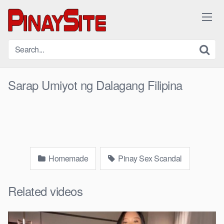
Skip
to
content
Sarap Umiyot ng Dalagang Filipina
Homemade
Pinay Sex Scandal
Related videos