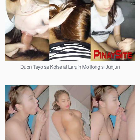
Duon Tayo sa Kotse at Laruin Mo Itong si Junjun