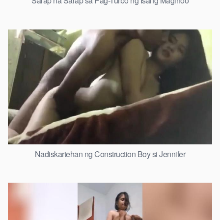
Sarap na Sarap sa Pag-Turbo ng Isang Maginoo
Nadiskartehan ng Construction Boy si Jennifer