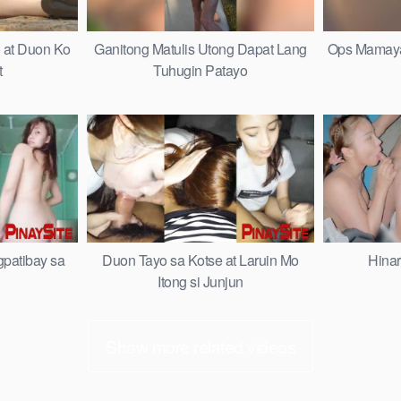
 at Duon Ko
Ganitong Matulis Utong Dapat Lang
Ops Mamaya 
t
Tuhugin Patayo
gpatibay sa
Duon Tayo sa Kotse at Laruin Mo
Hinaro
Itong si Junjun
Show more related videos