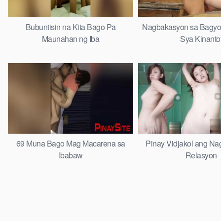
Bubuntisin na Kita Bago Pa
Nagbakasyon sa Bagyo
Maunahan ng Iba
Sya Kinanto
69 Muna Bago Mag Macarena sa
Pinay Vidjakol ang Na
Ibabaw
Relasyon