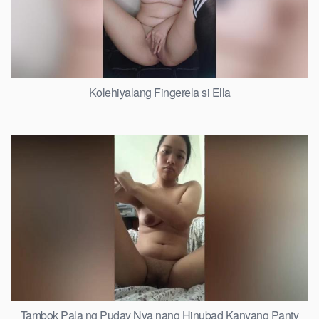
Kolehiyalang Fingerela si Ella
Tambok Pala ng Puday Nya nang Hinubad Kanyang Panty