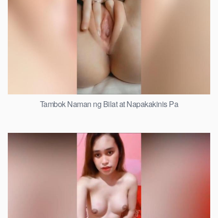
Tambok Naman ng Bilat at Napakakinis Pa