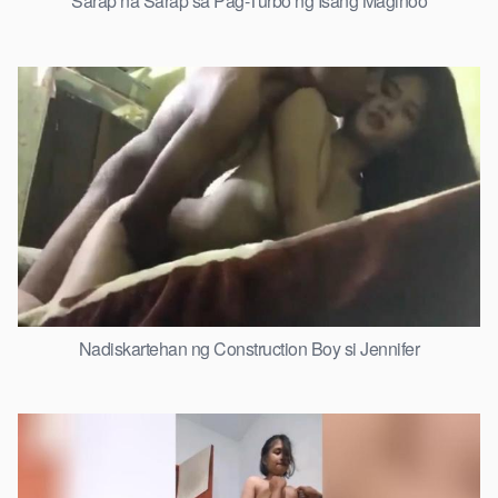
Sarap na Sarap sa Pag-Turbo ng Isang Maginoo
Nadiskartehan ng Construction Boy si Jennifer