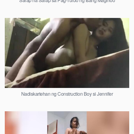
Sarap na Sarap sa Pag-Turbo ng Isang Maginoo
Nadiskartehan ng Construction Boy si Jennifer