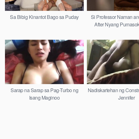
Sa Bibig Kinantot Bago sa Puday
Si Professor Naman a
After Nyang Pumasok
Sarap na Sarap sa Pag-Turbo ng
Nadiskartehan ng Constr
Isang Maginoo
Jennifer