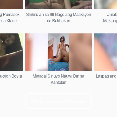
ng Pumasok
Sinimulan sa 69 Bago ang Maaksyon
Umabs
 sa Klase
na Bakbakan
Makipag
uction Boy si
Matagal Sinuyo Nauwi Din sa
Laspag ang 
Kantotan
Show more related videos