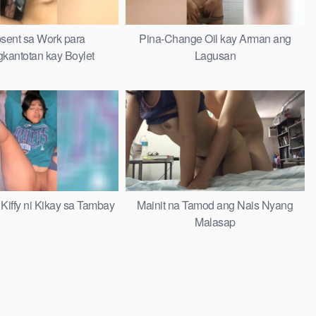
ent sa Work para
Pina-Change Oil kay Arman ang
kantotan kay Boylet
Lagusan
Kiffy ni Kikay sa Tambay
Mainit na Tamod ang Nais Nyang
Malasap