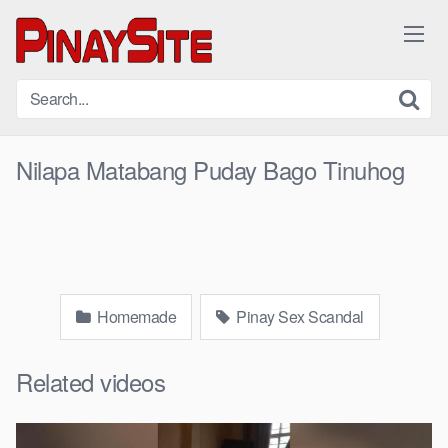
Skip
to
content
Nilapa Matabang Puday Bago Tinuhog
Homemade
Pinay Sex Scandal
Related videos