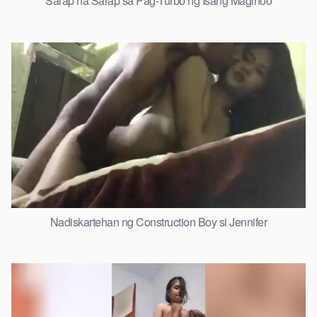
Sarap na Sarap sa Pag-Turbo ng Isang Maginoo
Nadiskartehan ng Construction Boy si Jennifer