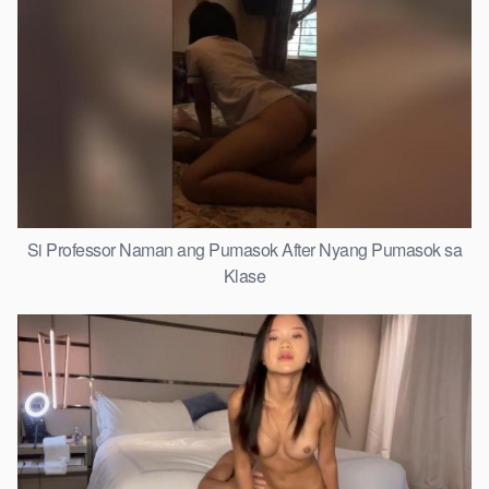
Si Professor Naman ang Pumasok After Nyang Pumasok sa
Klase