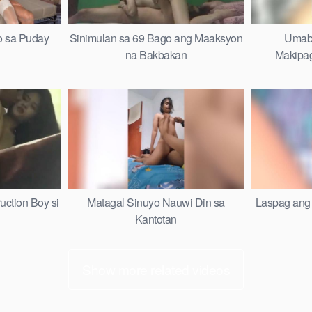
o sa Puday
Sinimulan sa 69 Bago ang Maaksyon
Umabs
na Bakbakan
Makipag
uction Boy si
Matagal Sinuyo Nauwi Din sa
Laspag ang 
Kantotan
Show more related videos