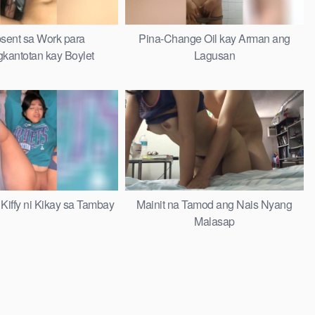
ent sa Work para
Pina-Change Oil kay Arman ang
kantotan kay Boylet
Lagusan
Kiffy ni Kikay sa Tambay
Mainit na Tamod ang Nais Nyang
Malasap