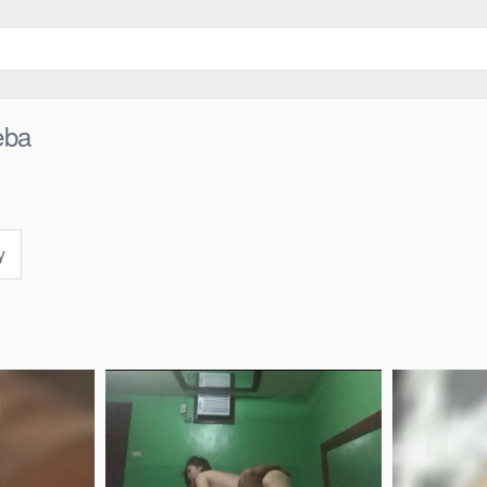
eba
y