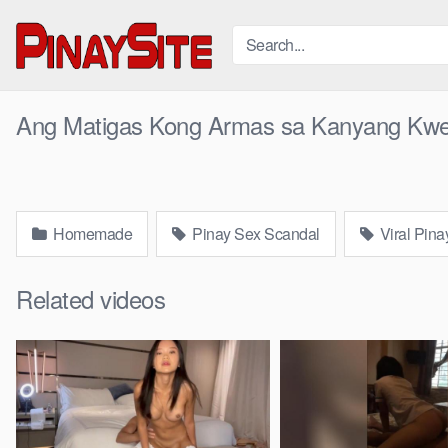
Skip
to
content
Ang Matigas Kong Armas sa Kanyang Kw
Homemade
Pinay Sex Scandal
Viral Pina
Related videos