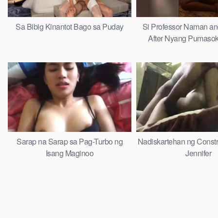
Sa Bibig Kinantot Bago sa Puday
Si Professor Naman a
After Nyang Pumasok
Sarap na Sarap sa Pag-Turbo ng
Nadiskartehan ng Constr
Isang Maginoo
Jennifer