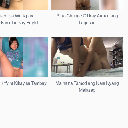
ent sa Work para
Pina-Change Oil kay Arman ang
kantotan kay Boylet
Lagusan
Kiffy ni Kikay sa Tambay
Mainit na Tamod ang Nais Nyang
Malasap