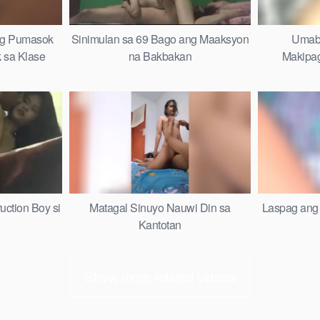
ng Pumasok
Sinimulan sa 69 Bago ang Maaksyon
Umabs
 sa Klase
na Bakbakan
Makipag
uction Boy si
Matagal Sinuyo Nauwi Din sa
Laspag ang 
Kantotan
Show more related videos