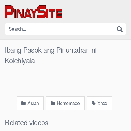
Skip
to
content
Ibang Pasok ang Pinuntahan ni
Kolehiyala
Asian
Homemade
Xnxx
Related videos