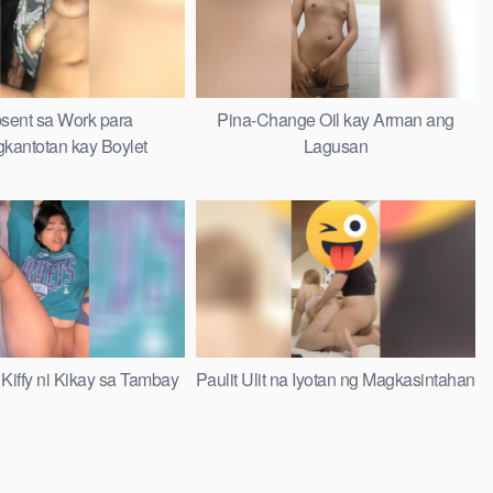
ent sa Work para
Pina-Change Oil kay Arman ang
kantotan kay Boylet
Lagusan
Kiffy ni Kikay sa Tambay
Paulit Ulit na Iyotan ng Magkasintahan