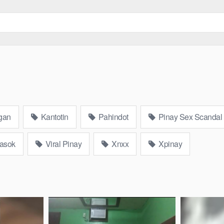
gan
Kantotin
Pahindot
Pinay Sex Scandal
asok
Viral Pinay
Xnxx
Xpinay