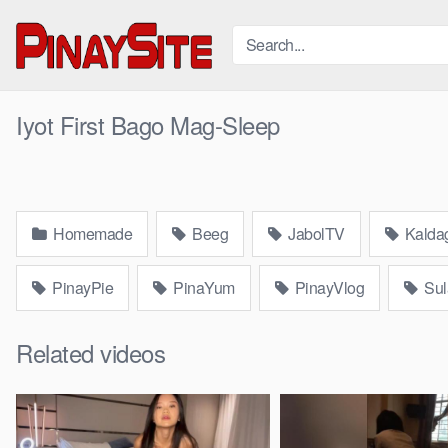
Skip
to
content
Iyot First Bago Mag-Sleep
Homemade
Beeg
JabolTV
Kalda
PinayPie
PinaYum
PinayVlog
Sul
Related videos