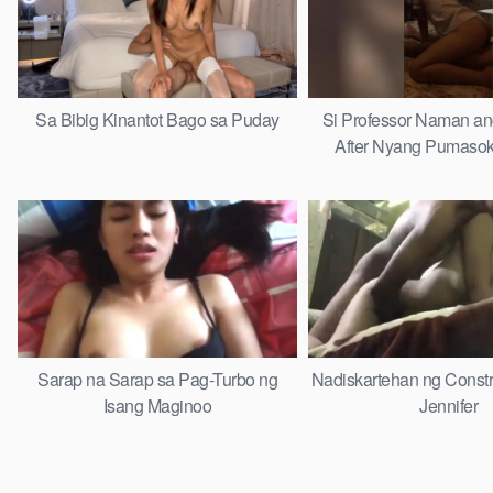
Sa Bibig Kinantot Bago sa Puday
Si Professor Naman a
After Nyang Pumasok
Sarap na Sarap sa Pag-Turbo ng
Nadiskartehan ng Constr
Isang Maginoo
Jennifer