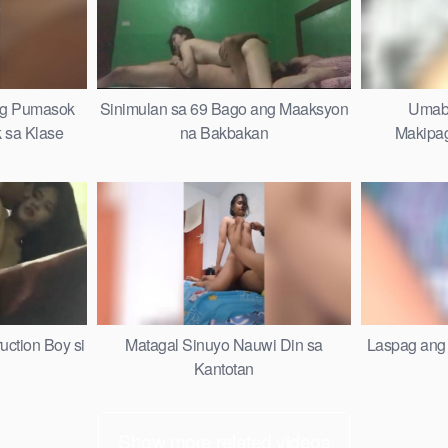
ng Pumasok
Sinimulan sa 69 Bago ang Maaksyon
Umabs
 sa Klase
na Bakbakan
Makipag
uction Boy si
Matagal Sinuyo Nauwi Din sa
Laspag ang 
Kantotan
Show more related videos