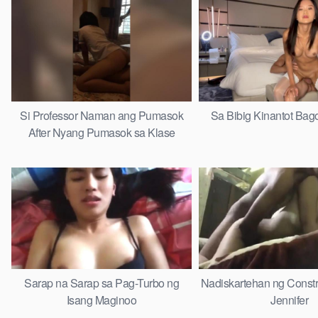
Si Professor Naman ang Pumasok
Sa Bibig Kinantot Bag
After Nyang Pumasok sa Klase
Sarap na Sarap sa Pag-Turbo ng
Nadiskartehan ng Constr
Isang Maginoo
Jennifer