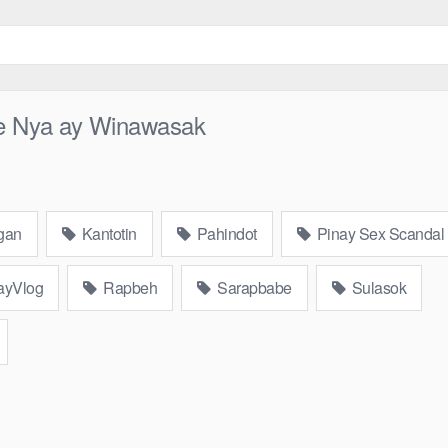
e Nya ay Winawasak
gan
Kantotin
Pahindot
Pinay Sex Scandal
ayVlog
Rapbeh
Sarapbabe
Sulasok