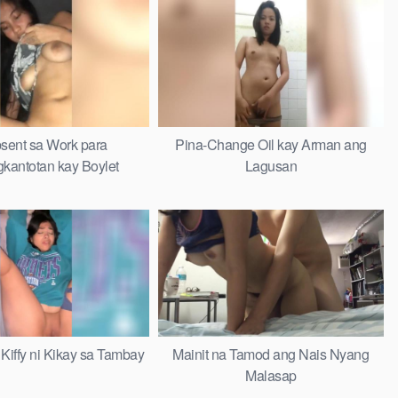
ent sa Work para
Pina-Change Oil kay Arman ang
kantotan kay Boylet
Lagusan
Kiffy ni Kikay sa Tambay
Mainit na Tamod ang Nais Nyang
Malasap