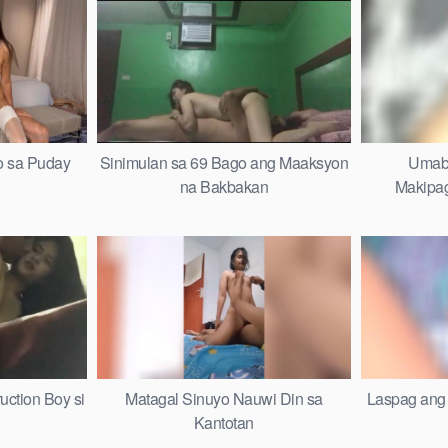
o sa Puday
Sinimulan sa 69 Bago ang Maaksyon
Umabs
na Bakbakan
Makipag
uction Boy si
Matagal Sinuyo Nauwi Din sa
Laspag ang 
Kantotan