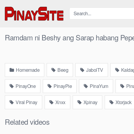
Skip
to
content
Ramdam ni Beshy ang Sarap habang Pep
Homemade
Beeg
JabolTV
Kalda
PinayOne
PinayPie
PinaYum
Pin
Viral Pinay
Xnxx
Xpinay
Xtorjack
Related videos