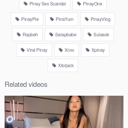
Pinay Sex Scandal
PinayOne
PinayPie
PinaYum
PinayVlog
Rapbeh
Sarapbabe
Sulasok
Viral Pinay
Xnxx
Xpinay
Xtorjack
Related videos