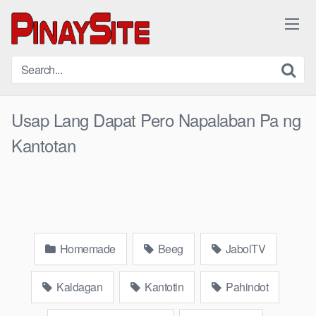
Skip
to
content
Usap Lang Dapat Pero Napalaban Pa ng
Kantotan
Homemade
Beeg
JabolTV
Kaldagan
Kantotin
Pahindot