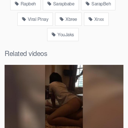
Rapbeh
Sarapbabe
SarapBeh
Viral Pinay
Xbree
Xnxx
YouJaks
Related videos