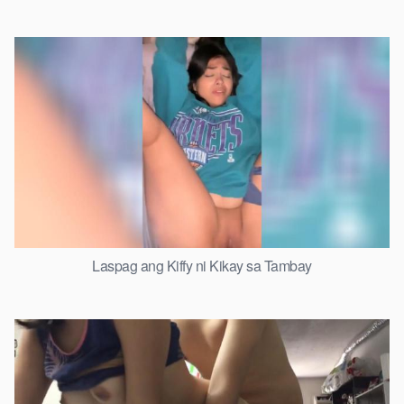
Laspag ang Kiffy ni Kikay sa Tambay