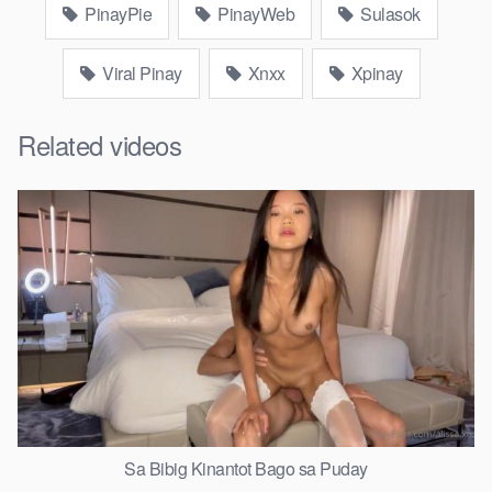
PinayPie
PinayWeb
Sulasok
Viral Pinay
Xnxx
Xpinay
Related videos
Sa Bibig Kinantot Bago sa Puday