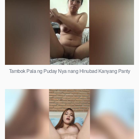
Tambok Pala ng Puday Nya nang Hinubad Kanyang Panty