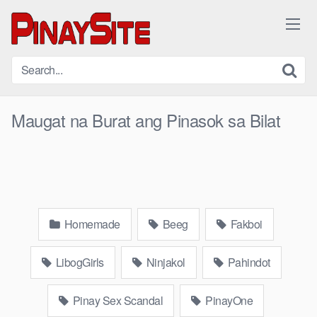
Skip
to
content
Maugat na Burat ang Pinasok sa Bilat
Homemade
Beeg
Fakboi
LibogGirls
Ninjakol
Pahindot
Pinay Sex Scandal
PinayOne