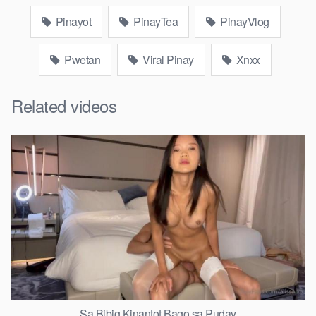
Pinayot
PinayTea
PinayVlog
Pwetan
Viral Pinay
Xnxx
Related videos
Sa Bibig Kinantot Bago sa Puday