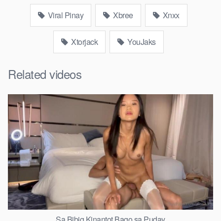
Viral Pinay
Xbree
Xnxx
Xtorjack
YouJaks
Related videos
Sa Bibig Kinantot Bago sa Puday