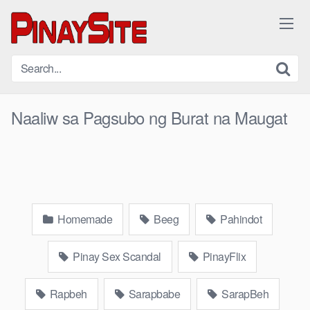
Skip
to
content
Naaliw sa Pagsubo ng Burat na Maugat
Homemade
Beeg
Pahindot
Pinay Sex Scandal
PinayFlix
Rapbeh
Sarapbabe
SarapBeh