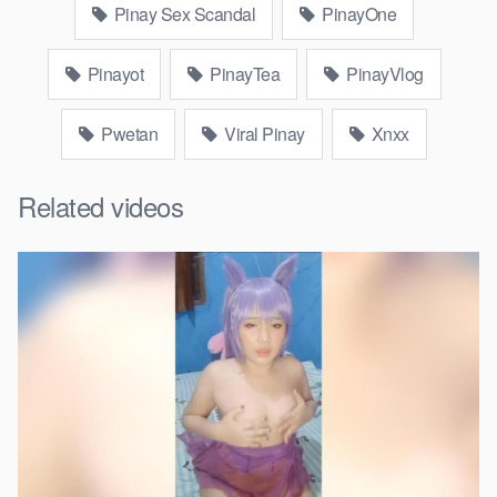
Pinay Sex Scandal
PinayOne
Pinayot
PinayTea
PinayVlog
Pwetan
Viral Pinay
Xnxx
Related videos