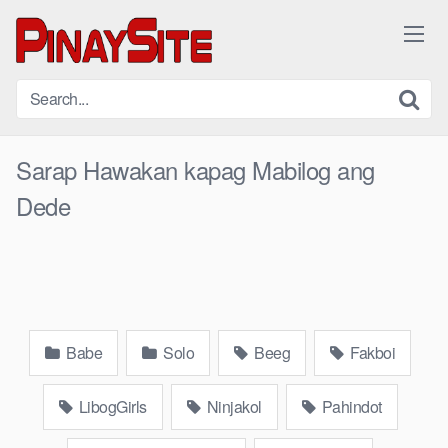
Skip
to
content
Sarap Hawakan kapag Mabilog ang
Dede
Babe
Solo
Beeg
Fakboi
LibogGirls
Ninjakol
Pahindot