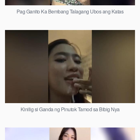
Pag Ganito Ka Bembang Talagang Ubos ang Katas
Kinilig si Ganda ng Pinutok Tamod sa Bibig Nya