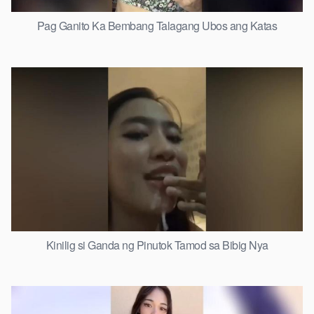
Pag Ganito Ka Bembang Talagang Ubos ang Katas
Kinilig si Ganda ng Pinutok Tamod sa Bibig Nya