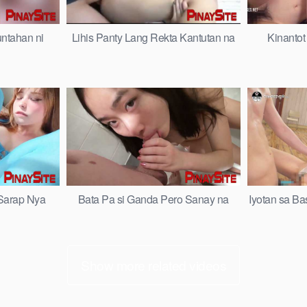
ntahan ni
Lihis Panty Lang Rekta Kantutan na
Kinantot
 Sarap Nya
Bata Pa si Ganda Pero Sanay na
Iyotan sa Ba
Show more related videos