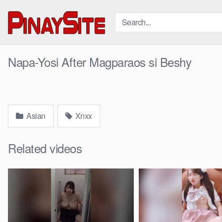
Skip
to
content
Napa-Yosi After Magparaos si Beshy
Asian
Xnxx
Related videos